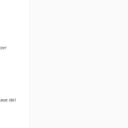
aber
base del