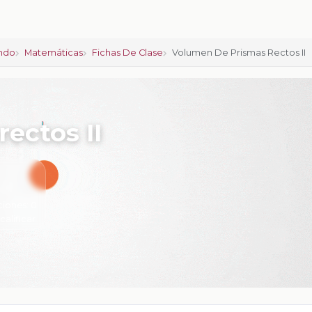
ndo
Matemáticas
Fichas De Clase
Volumen De Prismas Rectos II
ectos II
ciones:
0
 calificar