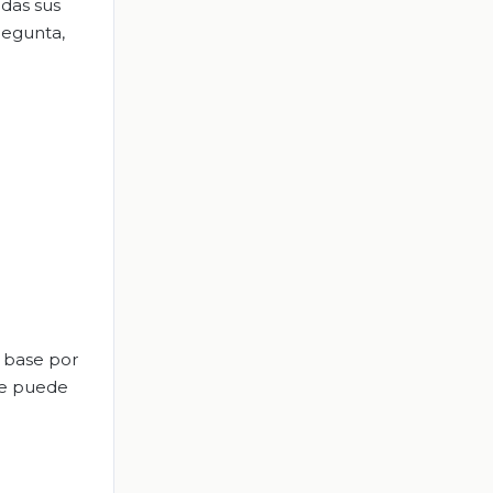
odas sus
regunta,
a base por
se puede