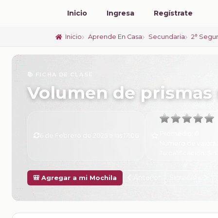
Inicio
Ingresa
Regístrate
Inicio
Aprende En Casa
Secundaria
2° Segu
📚 FICHA DE CLASE
Volumen de prismas r
Promedio:
0
6 de Febrero de 2025 a las 17:06
Número de valora
Tu calificación:
Sin
Anterior
Siguiente
🎒 Agregar a mi Mochila