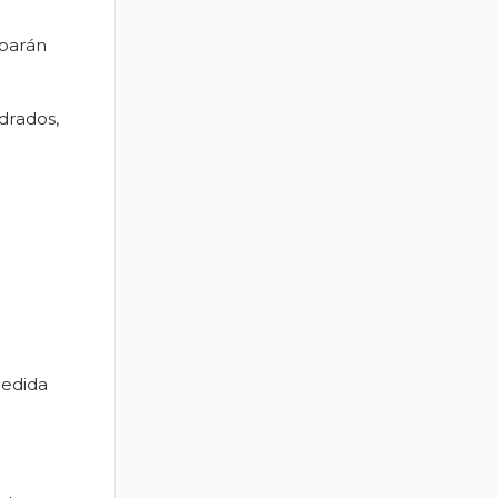
uparán
drados,
medida