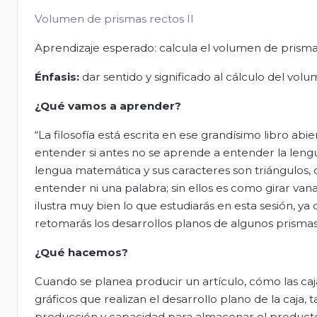
Volumen de prismas rectos II
Aprendizaje esperado: calcula el volumen de prismas 
Énfasis:
dar sentido y significado al cálculo del vol
¿Qué vamos a aprender?
“La filosofía está escrita en ese grandísimo libro abi
entender si antes no se aprende a entender la lengua
lengua matemática y sus caracteres son triángulos, cí
entender ni una palabra; sin ellos es como girar vana
ilustra muy bien lo que estudiarás en esta sesión, ya
retomarás los desarrollos planos de algunos prismas
¿Qué hacemos?
Cuando se planea producir un artículo, cómo las caja
gráficos que realizan el desarrollo plano de la caja,
producción y capacidad para almacenar el product