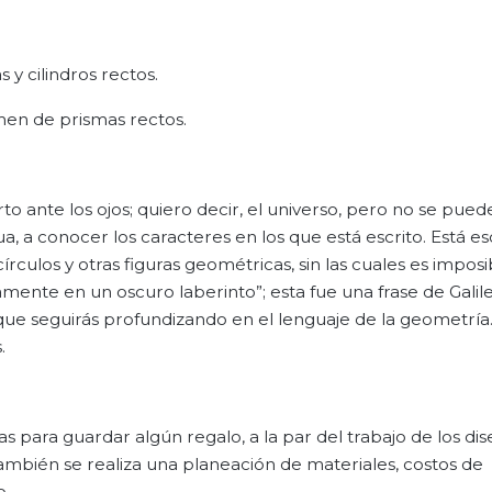
y cilindros rectos.
umen de prismas rectos.
erto ante los ojos; quiero decir, el universo, pero no se pued
, a conocer los caracteres en los que está escrito. Está es
rculos y otras figuras geométricas, sin las cuales es imposi
mente en un oscuro laberinto”; esta fue una frase de Galileo
 que seguirás profundizando en el lenguaje de la geometría.
.
s para guardar algún regalo, a la par del trabajo de los di
 también se realiza una planeación de materiales, costos de
o.