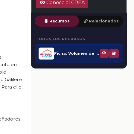
Conoce al CREA
Recursos
Relacionados
TODOS LOS RECURSOS
Ficha: Volumen de prismas rectos II
🎒
e
crito en
ble
 Galilei e
 Para ello,
señadores