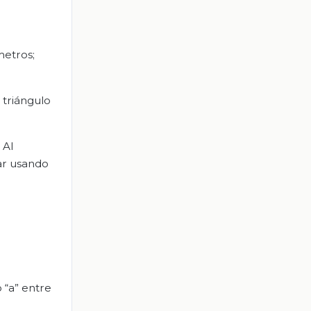
metros;
 triángulo
 Al
lar usando
 “a” entre