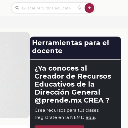
Herramientas para el
docente
¿Ya conoces al
Creador de Recursos
Educativos de la
Dirección General
@prende.mx CREA ?
Crea recursos para tus clases.
Regístrate en la NEMD
aquí
.