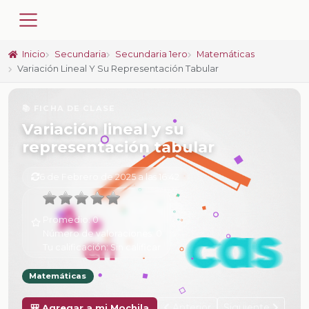
Inicio
Secundaria
Secundaria 1ero
Matemáticas
Variación Lineal Y Su Representación Tabular
📚 FICHA DE CLASE
Variación lineal y su
representación tabular
6 de Febrero de 2025 a las 16:42
Promedio:
0
Número de valoraciones:
0
Tu calificación:
Sin calificar
Matemáticas
Anterior
Siguiente
🎒 Agregar a mi Mochila