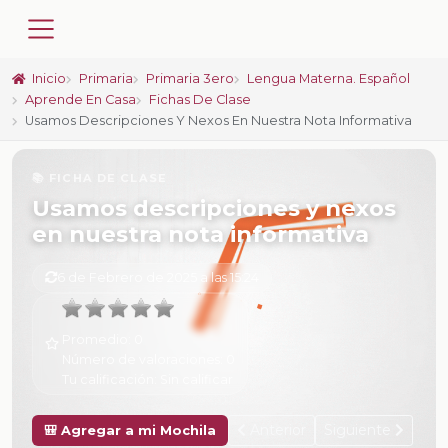
Inicio
Primaria
Primaria 3ero
Lengua Materna. Español
Aprende En Casa
Fichas De Clase
Usamos Descripciones Y Nexos En Nuestra Nota Informativa
📚 FICHA DE CLASE
Usamos descripciones y nexos
en nuestra nota informativa
6 de Febrero de 2025 a las 15:24
Promedio:
0
Número de valoraciones:
0
Tu calificación:
Sin calificar
Anterior
Siguiente
🎒 Agregar a mi Mochila