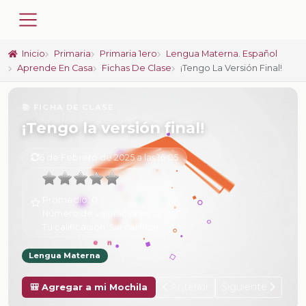
Inicio
Primaria
Primaria 1ero
Lengua Materna. Español
Aprende En Casa
Fichas De Clase
¡Tengo La Versión Final!
📚 FICHA DE CLASE
¡Tengo la versión final!
6 de Febrero de 2025 a las 16:05
Promedio:
0
Número de valoraciones:
0
Tu calificación:
Sin calificar
Lengua Materna
Anterior
Siguiente
🎒 Agregar a mi Mochila