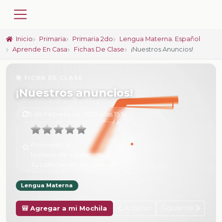
Inicio
Primaria
Primaria 2do
Lengua Materna. Español
Aprende En Casa
Fichas De Clase
¡Nuestros Anuncios!
📚 FICHA DE CLASE
¡Nuestros anuncios!
6 de Febrero de 2025 a las 15:14
Promedio:
0
Número de valoraciones:
0
Tu calificación:
Sin calificar
Lengua Materna
Anterior
Siguiente
🎒 Agregar a mi Mochila