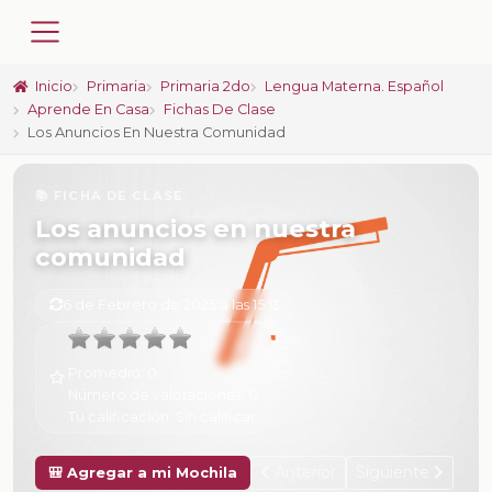
Inicio
Primaria
Primaria 2do
Lengua Materna. Español
Aprende En Casa
Fichas De Clase
Los Anuncios En Nuestra Comunidad
📚 FICHA DE CLASE
Los anuncios en nuestra
comunidad
6 de Febrero de 2025 a las 15:13
Promedio:
0
Número de valoraciones:
0
Tu calificación:
Sin calificar
Anterior
Siguiente
🎒 Agregar a mi Mochila