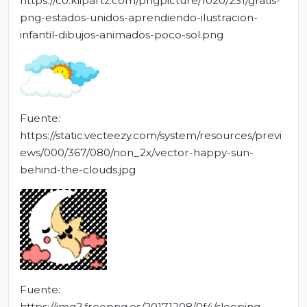
https://c0.klipartz.com/pngpicture/1020/231/gratis-
png-estados-unidos-aprendiendo-ilustracion-
infantil-dibujos-animados-poco-sol.png
Fuente:
https://static.vecteezy.com/system/resources/previ
ews/000/367/080/non_2x/vector-happy-sun-
behind-the-clouds.jpg
Fuente:
https://img2.freepng.es/20171208/0f4/sleeping-