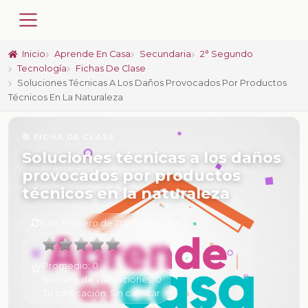
Inicio
Aprende En Casa
Secundaria
2° Segundo
Tecnología
Fichas De Clase
Soluciones Técnicas A Los Daños Provocados Por Productos
Técnicos En La Naturaleza
📚 FICHA DE CLASE
Soluciones técnicas a los daños
provocados por productos
técnicos en la naturaleza
6 de Febrero de 2025 a las 17:09
Promedio:
0
Número de valoraciones:
0
Tu calificación:
Sin calificar