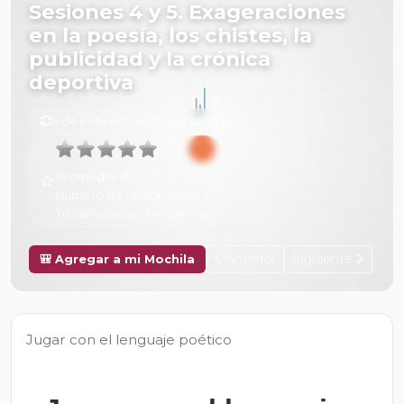
Sesiones 4 y 5. Exageraciones
en la poesía, los chistes, la
publicidad y la crónica
deportiva
6 de Febrero de 2025 a las 16:22
Promedio:
0
Número de valoraciones:
0
Tu calificación:
Sin calificar
Anterior
Siguiente
🎒 Agregar a mi Mochila
Jugar con el lenguaje poético