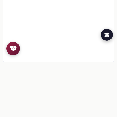
Recursos de la colección
2
📎
Sesiones 4 y 5. Exageraciones en la poesía, los ch
📎
Sesión 4 a 5. Hipérbole, retruécano, paradoja y ot