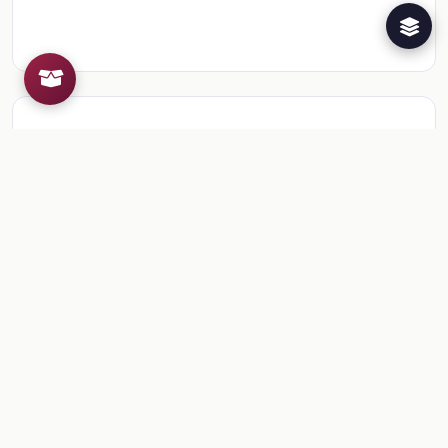
Recursos de la colección
1
📎
Sesiones 1 y 2. Para empezar
🎒
Comentarios
Inicia sesion
para dejar un comentario.