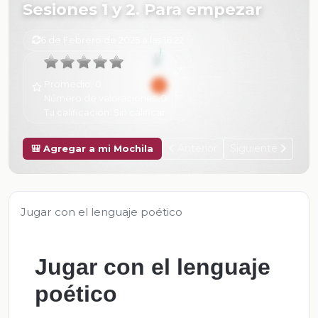
Sesiones 1 y 2. Para empezar
6 de Febrero de 2025 a las 16:22
Promedio:
0
Número de valoraciones:
0
Tu calificación:
Sin calificar
Anterior
Siguiente
🎒 Agregar a mi Mochila
Jugar con el lenguaje poético
Jugar con el lenguaje
poético