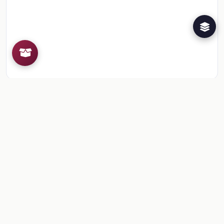
Recursos de la colección
1
📎
Sesión 9. Actividad 9: La fuerza de empuje
🎒
Comentarios