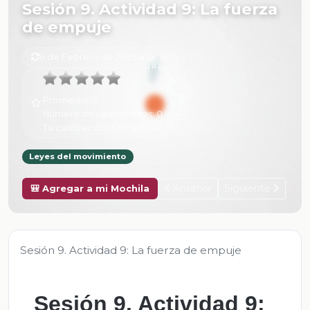
Sesión 9. Actividad 9: La fuerza
de empuje
6 de Febrero de 2025 a las 16:15
Promedio:
0
Número de valoraciones:
0
Tu calificación:
Sin calificar
Leyes del movimiento
Anterior
Siguiente
🎒 Agregar a mi Mochila
Sesión 9. Actividad 9: La fuerza de empuje
Sesión 9. Actividad 9: