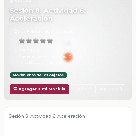
📚 SESIÓN
Sesión 8. Actividad 6:
Aceleración
6 de Febrero de 2025 a las 16:14
Promedio:
0
Número de valoraciones:
0
Tu calificación:
Sin calificar
Movimiento de los objetos
Anterior
Siguiente
🎒 Agregar a mi Mochila
Sesión 8. Actividad 6: Aceleración