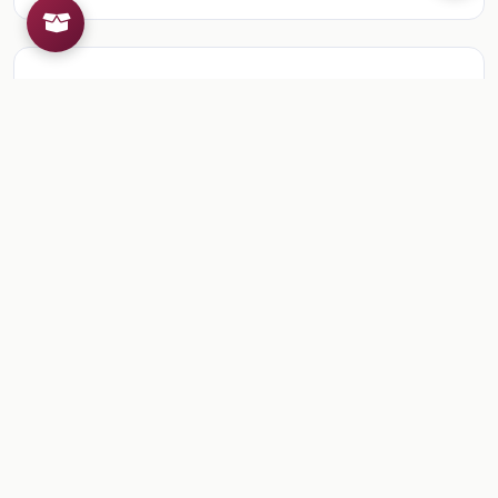
Recursos de la colección
1
📎
Sesión 6. Vectores
🎒
Comentarios
Inicia sesion
para dejar un comentario.