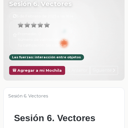
Sesión 6. Vectores
6 de Febrero de 2025 a las 16:14
Promedio:
0
Número de valoraciones:
0
Tu calificación:
Sin calificar
Las fuerzas: interacción entre objetos
Anterior
Siguiente
🎒 Agregar a mi Mochila
Sesión 6. Vectores
Sesión 6. Vectores