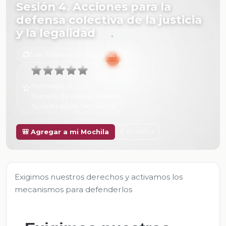
Sesión 4. Acciones para la
defensa colectiva de la justicia
y la legalidad
6 de Febrero de 2025 a las 16:21
Promedio:
0
Número de valoraciones:
0
Tu calificación:
Sin calificar
Anterior
🎒 Agregar a mi Mochila
Exigimos nuestros derechos y activamos los
mecanismos para defenderlos