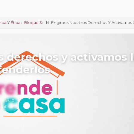
ica Y Ética
Bloque 3
14. Exigimos Nuestros Derechos Y Activamos
s derechos y activamos 
fenderlos
iones:
0
calificar