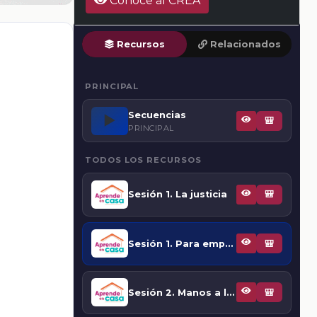
Conoce al CREA
Recursos
Relacionados
PRINCIPAL
Secuencias
▶️
🎒
PRINCIPAL
TODOS LOS RECURSOS
Sesión 1. La justicia
🎒
Sesión 1. Para empezar
🎒
Sesión 2. Manos a la obra. Las tres formas de justicia
🎒