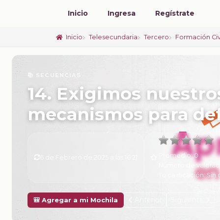
Inicio
Ingresa
Regístrate
Inicio
Telesecundaria
Tercero
Formación Civ
📚 SECUENCIAS
14. Exigimos nuestro
mecanismos para de
Promedio:
0
6 de Febrero de 2025 a las 16:21
Número de valorac
Tu calificación:
Sin 
Anterior
Siguiente
🎒 Agregar a mi Mochila