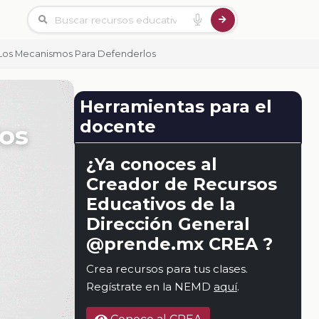
 Los Mecanismos Para Defenderlos
Herramientas para el
docente
los
¿Ya conoces al
Creador de Recursos
Educativos de la
Dirección General
@prende.mx CREA ?
Crea recursos para tus clases.
Regístrate en la NEMD
aquí
.