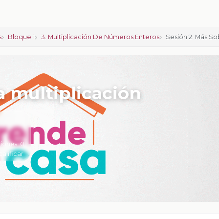
s
Bloque 1
3. Multiplicación De Números Enteros
Sesión 2. Más So
a multiplicación
iones:
0
calificar