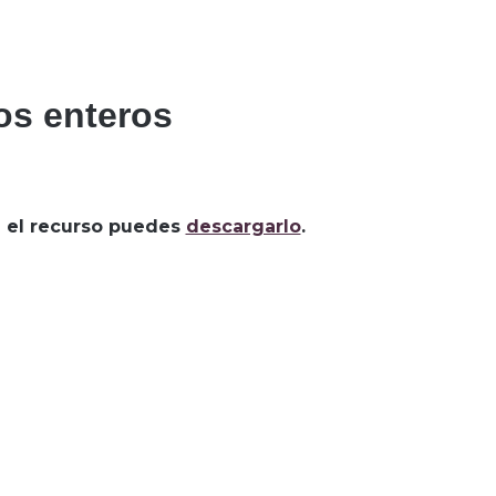
os enteros
za el recurso puedes
descargarlo
.