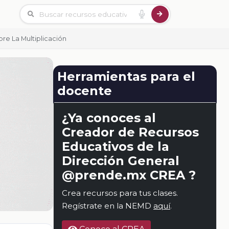
bre La Multiplicación
Herramientas para el
docente
¿Ya conoces al
Creador de Recursos
Educativos de la
Dirección General
@prende.mx CREA ?
Crea recursos para tus clases.
Regístrate en la NEMD
aquí
.