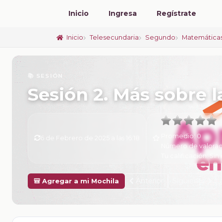
Inicio
Ingresa
Regístrate
Inicio
Telesecundaria
Segundo
Matemática
📚 SESIÓN
Sesión 2. Más sobre l
Promedio:
0
6 de Febrero de 2025 a las 16:18
Número de valorac
Tu calificación:
Sin 
Anterior
Siguiente
🎒 Agregar a mi Mochila