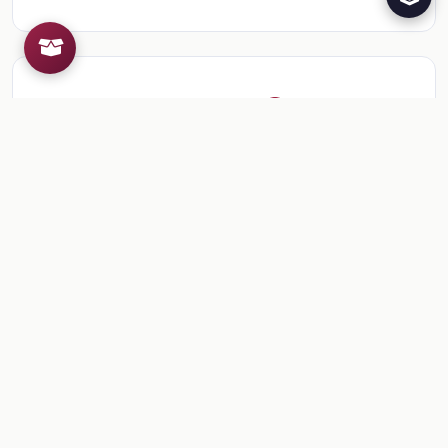
Recursos de la colección
1
📎
Sesión 2. Manos a la obra. Clásico temprano
🎒
Comentarios
Inicia sesion
para dejar un comentario.