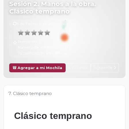
Sesión 2. Manos a la obra.
Clásico temprano
6 de Febrero de 2025 a las 16:16
Promedio:
0
Número de valoraciones:
0
Tu calificación:
Sin calificar
Anterior
Siguiente
🎒 Agregar a mi Mochila
7. Clásico temprano
Clásico temprano