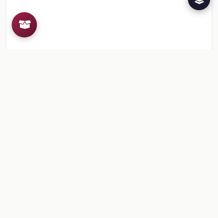
Recursos de la colección
2
📎
Sesión 2. Expresiones equivalentes para perímet
📎
Sesión 2. Figuras geométricas y sus expresiones
Comentarios