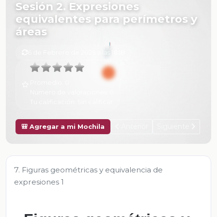
Sesión 2. Expresiones
equivalentes para perímetros y
áreas
6 de Febrero de 2025 a las 16:18
Promedio:
0
Número de valoraciones:
0
Tu calificación:
Sin calificar
Anterior
Siguiente
🎒 Agregar a mi Mochila
7. Figuras geométricas y equivalencia de
expresiones 1