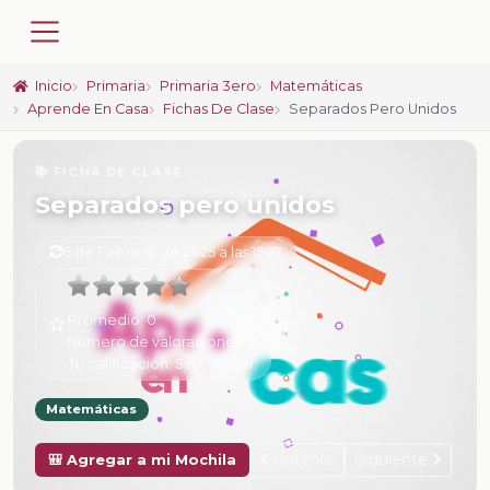
Inicio
Primaria
Primaria 3ero
Matemáticas
Aprende En Casa
Fichas De Clase
Separados Pero Unidos
📚 FICHA DE CLASE
Separados pero unidos
6 de Febrero de 2025 a las 15:27
Promedio:
0
Número de valoraciones:
0
Tu calificación:
Sin calificar
Matemáticas
Anterior
Siguiente
🎒 Agregar a mi Mochila