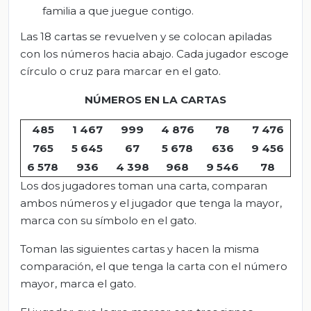
familia a que juegue contigo.
Las 18 cartas se revuelven y se colocan apiladas
con los números hacia abajo. Cada jugador escoge
círculo o cruz para marcar en el gato.
NÚMEROS EN LA CARTAS
485
1 467
999
4 876
78
7 476
765
5 645
67
5 678
636
9 456
6 578
936
4 398
968
9 546
78
Los dos jugadores toman una carta, comparan
ambos números y el jugador que tenga la mayor,
marca con su símbolo en el gato.
Toman las siguientes cartas y hacen la misma
comparación, el que tenga la carta con el número
mayor, marca el gato.