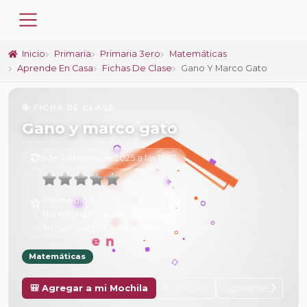
Inicio
Primaria
Primaria 3ero
Matemáticas
Aprende En Casa
Fichas De Clase
Gano Y Marco Gato
📚 FICHA DE CLASE
Gano y marco gato
6 de Febrero de 2025 a las 15:27
Promedio:
0
Número de valoraciones:
0
Tu calificación:
Sin calificar
Matemáticas
Anterior
Siguiente
🎒 Agregar a mi Mochila