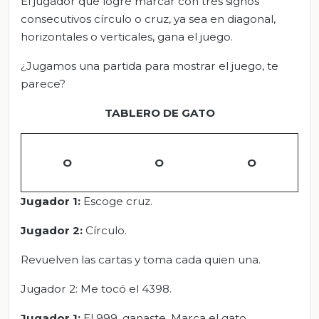
El jugador que logre marcar con tres signos
consecutivos círculo o cruz, ya sea en diagonal,
horizontales o verticales, gana el juego.
¿Jugamos una partida para mostrar el juego, te
parece?
TABLERO DE GATO
O
O
O
Jugador 1:
Escoge cruz.
Jugador 2:
Círculo.
Revuelven las cartas y toma cada quien una.
Jugador 2: Me tocó el 4398.
Jugador 1:
El 999, ganaste. Marca el gato.