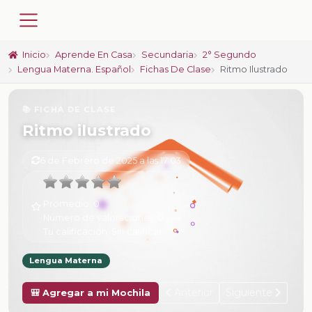
Inicio
Aprende En Casa
Secundaria
2° Segundo
Lengua Materna. Español
Fichas De Clase
Ritmo Ilustrado
📚 FICHA DE CLASE
Ritmo ilustrado
6 de Febrero de 2025 a las 17:03
Promedio:
0
Número de valoraciones:
0
Tu calificación:
Sin calificar
Lengua Materna
Anterior
Siguiente
🎒 Agregar a mi Mochila