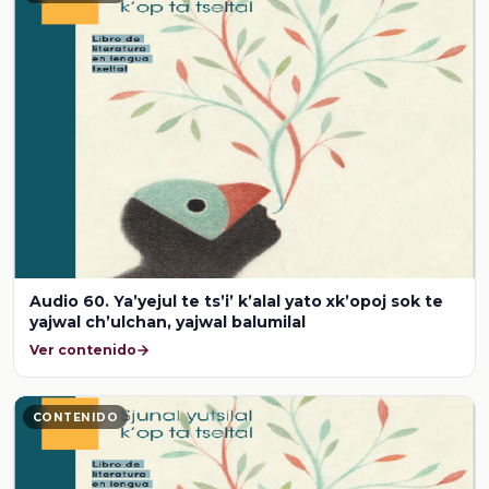
Audio 60. Ya’yejul te ts’i’ k’alal yato xk’opoj sok te
yajwal ch’ulchan, yajwal balumilal
Ver contenido
CONTENIDO