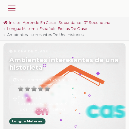
Inicio
Aprende En Casa
Secundaria
3° Secundaria
Lengua Materna. Español
Fichas De Clase
Ambientes Interesantes De Una Historieta
📚 FICHA DE CLASE
Ambientes interesantes de una
historieta
6 de Febrero de 2025 a las 17:19
Promedio:
0
Número de valoraciones:
0
Tu calificación:
Sin calificar
Lengua Materna