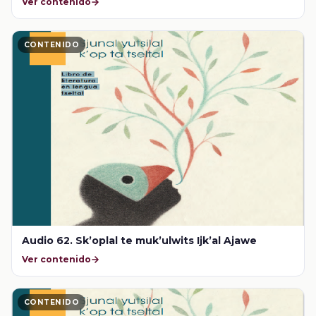
Ver contenido
CONTENIDO
Audio 62. Sk’oplal te muk’ulwits Ijk’al Ajawe
Ver contenido
CONTENIDO