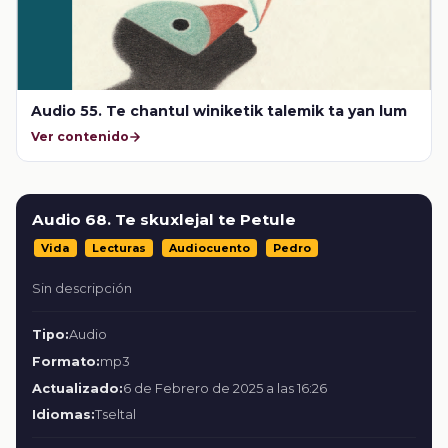
Audio 55. Te chantul winiketik talemik ta yan lum
Ver contenido
Audio 68. Te skuxlejal te Petule
Vida
Lecturas
Audiocuento
Pedro
Sin descripción
Tipo:
Audio
Formato:
mp3
Actualizado:
6 de Febrero de 2025 a las 16:26
Idiomas:
Tseltal