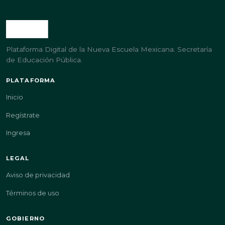
Plataforma Digital de la Nueva Escuela Mexicana. Secretaría
de Educación Pública.
PLATAFORMA
Inicio
Regístrate
Ingresa
LEGAL
Aviso de privacidad
Términos de uso
GOBIERNO