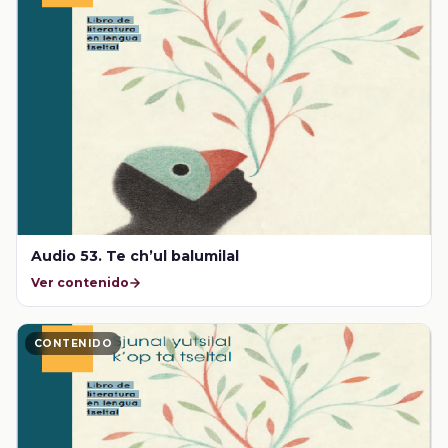
Audio 53. Te ch’ul balumilal
Ver contenido
CONTENIDO