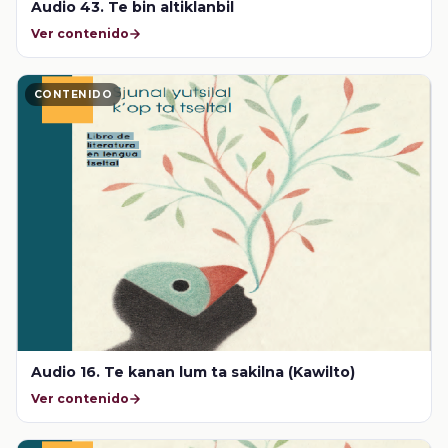
Audio 43. Te bin altiklanbil
Ver contenido
CONTENIDO
Audio 16. Te kanan lum ta sakilna (Kawilto)
Ver contenido