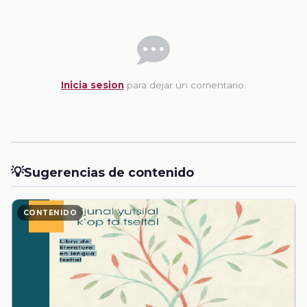
Inicia sesion
para dejar un comentario.
💡
Sugerencias de contenido
CONTENIDO