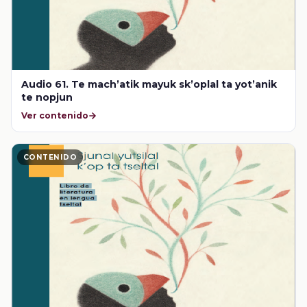
Audio 61. Te mach’atik mayuk sk’oplal ta yot’anik
te nopjun
Ver contenido
CONTENIDO