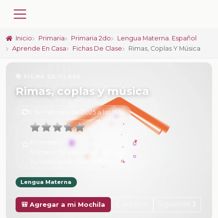
Inicio
Primaria
Primaria 2do
Lengua Materna. Español
Aprende En Casa
Fichas De Clase
Rimas, Coplas Y Música
📚 FICHA DE CLASE
Rimas, coplas y música
6 de Febrero de 2025 a las 15:14
Promedio:
0
Número de valoraciones:
0
Tu calificación:
Sin calificar
Lengua Materna
Anterior
Siguiente
🎒 Agregar a mi Mochila