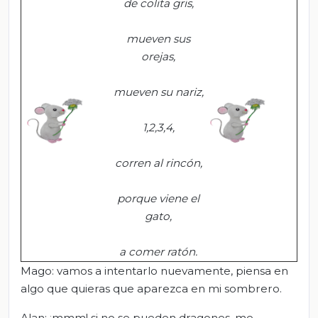
de colita gris,
mueven sus
orejas,
mueven su
nariz
,
1,2,3,4,
c
orren al
rincón
,
p
orque viene el
gato,
a
comer
ratón
.
Mago: vamos a intentarlo nuevamente, piensa en
algo que quieras que aparezca en mi sombrero.
Alan: ¡mmm! si no se pueden dragones, me