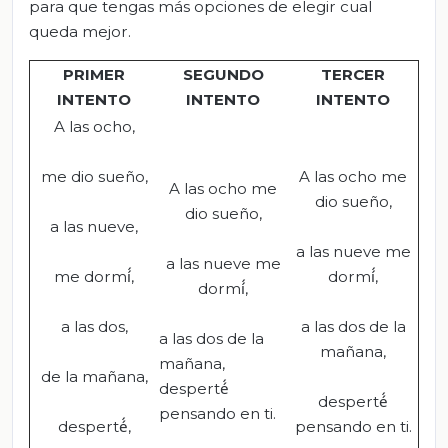
para que tengas más opciones de elegir cual
queda mejor.
PRIMER
SEGUNDO
TERCER
INTENTO
INTENTO
INTENTO
A las ocho,
me dio sueño,
A las ocho me
A las ocho me
dio sueño,
dio sueño,
a las nueve,
a las nueve me
a las nueve me
me dormí́,
dormí́,
dormí́,
a las dos,
a las dos de la
a las dos de la
mañana,
mañana,
de la mañana,
desperté́
desperté́
pensando en ti.
desperté́,
pensando en ti.