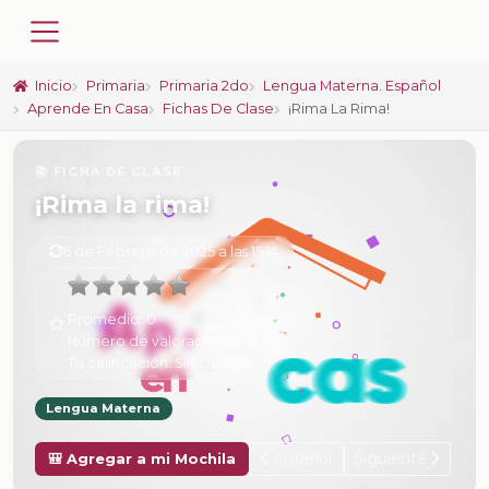
Inicio
Primaria
Primaria 2do
Lengua Materna. Español
Aprende En Casa
Fichas De Clase
¡Rima La Rima!
📚 FICHA DE CLASE
¡Rima la rima!
6 de Febrero de 2025 a las 15:14
Promedio:
0
Número de valoraciones:
0
Tu calificación:
Sin calificar
Lengua Materna
Anterior
Siguiente
🎒 Agregar a mi Mochila