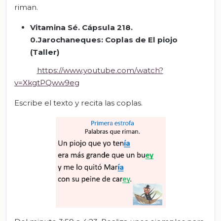
riman.
Vitamina Sé. Cápsula 218.
0.Jarochaneques: Coplas de El piojo
(Taller)
https://www.youtube.com/watch?
v=XkgtPQww9eg
Escribe el texto y recita las coplas.