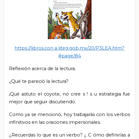
https://libros.con
a
liteg.gob.mx/20/P3LEA.htm?
#page/84
Reflexión acerca de la lectura.
¿Qué
te
pareció la lectura?
¡Qué astuto el coyote, no cree
s
! s
u estrategia fue
mejor que seguir discutiendo.
Como ya se mencionó, hoy trabajarás con
los
verbos
infinitivos en las oraciones impersonales.
¿Recuerdas lo que es un verbo?
¿
C
ómo definirías a