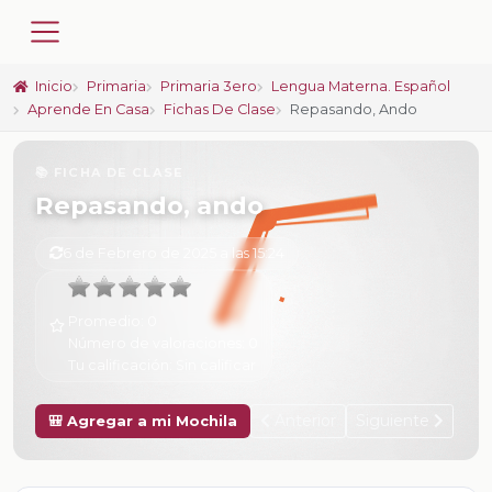
Inicio
Primaria
Primaria 3ero
Lengua Materna. Español
Aprende En Casa
Fichas De Clase
Repasando, Ando
📚 FICHA DE CLASE
Repasando, ando
6 de Febrero de 2025 a las 15:24
Promedio:
0
Número de valoraciones:
0
Tu calificación:
Sin calificar
Anterior
Siguiente
🎒 Agregar a mi Mochila