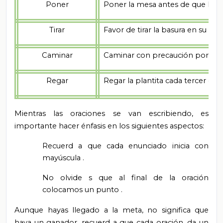
Poner
Poner la mesa antes de que lleg
Tirar
Favor de tirar la basura en su luga
Caminar
Caminar con precaución por la d
Regar
Regar la plantita cada tercer día.
Mientras las oraciones se van escribiendo, es
importante hacer énfasis en los siguientes aspectos:
Recuerd
a
que cada enunciado inicia con
mayúscula
.
No olvide
s
que al final de la oración
colocamos un punto
.
Aunque hayas
llegado a la meta, no significa que
haya un ganador, recuerd
a
que cada
oración, da
un