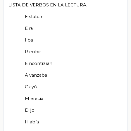
LISTA DE VERBOS EN LA LECTURA.
E
staban
E
ra
I
ba
R
ecibir
E
ncontraran
A
vanzaba
C
ayó
M
erecía
D
ijo
H
abía