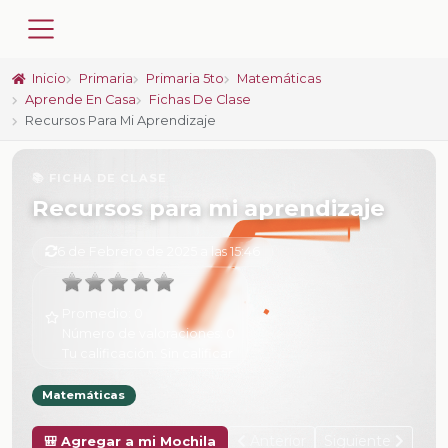
Inicio
Primaria
Primaria 5to
Matemáticas
Aprende En Casa
Fichas De Clase
Recursos Para Mi Aprendizaje
📚 FICHA DE CLASE
Recursos para mi aprendizaje
6 de Febrero de 2025 a las 15:46
Promedio:
0
Número de valoraciones:
0
Tu calificación:
Sin calificar
Matemáticas
Anterior
Siguiente
🎒 Agregar a mi Mochila