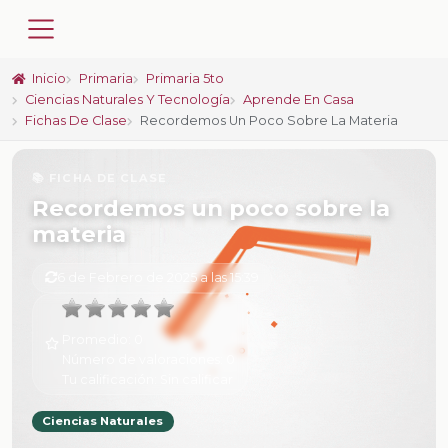
Inicio
Primaria
Primaria 5to
Ciencias Naturales Y Tecnología
Aprende En Casa
Fichas De Clase
Recordemos Un Poco Sobre La Materia
📚 FICHA DE CLASE
Recordemos un poco sobre la
materia
6 de Febrero de 2025 a las 15:39
Promedio:
0
Número de valoraciones:
0
Tu calificación:
Sin calificar
Ciencias Naturales