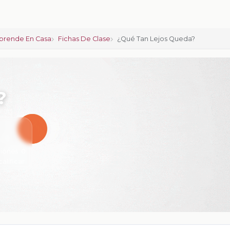
prende En Casa
Fichas De Clase
¿Qué Tan Lejos Queda?
?
iones:
0
calificar