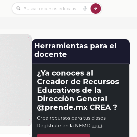
Herramientas para el
docente
¿Ya conoces al
Creador de Recursos
Educativos de la
Dirección General
@prende.mx CREA ?
Crea recursos para tus clases.
Regístrate en la NEMD
aquí
.