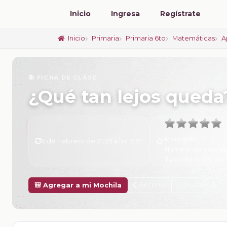
Inicio
Ingresa
Regístrate
Inicio
Primaria
Primaria 6to
Matemáticas
A
📚 FICHA DE CLASE
¿Qué tan lejos queda
Promedio:
0
6 de Febrero de 2025 a las 15:57
Número de valorac
Tu calificación:
Sin 
Anterior
Siguiente
🎒 Agregar a mi Mochila