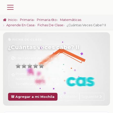
Inicio
Primaria
Primaria 6to
Matemáticas
Aprende En Casa
Fichas De Clase
¿Cuántas Veces Cabe? II
📚 FICHA DE CLASE
¿Cuántas veces cabe? II
6 de Febrero de 2025 a las 15:57
Promedio:
0
Número de valoraciones:
0
Tu calificación:
Sin calificar
Anterior
Siguiente
🎒 Agregar a mi Mochila