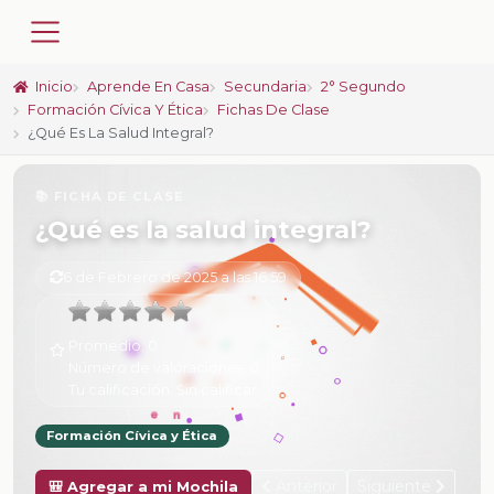
Inicio
Aprende En Casa
Secundaria
2° Segundo
Formación Cívica Y Ética
Fichas De Clase
¿Qué Es La Salud Integral?
📚 FICHA DE CLASE
¿Qué es la salud integral?
6 de Febrero de 2025 a las 16:59
Promedio:
0
Número de valoraciones:
0
Tu calificación:
Sin calificar
Formación Cívica y Ética
Anterior
Siguiente
🎒 Agregar a mi Mochila