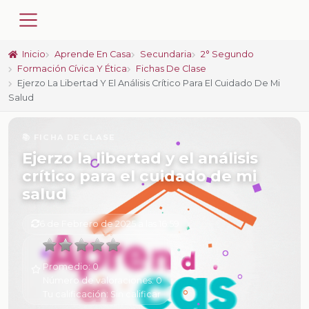
Inicio
Aprende En Casa
Secundaria
2° Segundo
Formación Cívica Y Ética
Fichas De Clase
Ejerzo La Libertad Y El Análisis Crítico Para El Cuidado De Mi
Salud
📚 FICHA DE CLASE
Ejerzo la libertad y el análisis
crítico para el cuidado de mi
salud
6 de Febrero de 2025 a las 16:59
Promedio:
0
Número de valoraciones:
0
Tu calificación:
Sin calificar