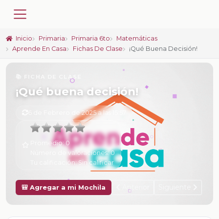
Inicio
Primaria
Primaria 6to
Matemáticas
Aprende En Casa
Fichas De Clase
¡Qué Buena Decisión!
📚 FICHA DE CLASE
¡Qué buena decisión!
6 de Febrero de 2025 a las 15:57
Promedio:
0
Número de valoraciones:
0
Tu calificación:
Sin calificar
Anterior
Siguiente
🎒 Agregar a mi Mochila