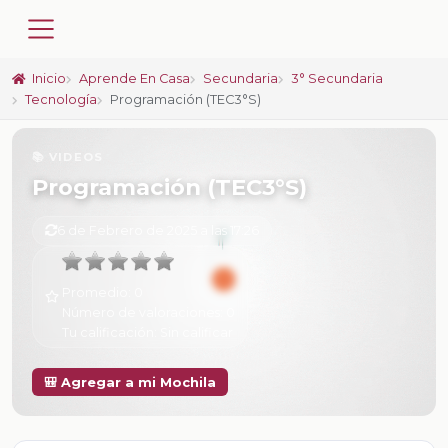
Inicio
Aprende En Casa
Secundaria
3° Secundaria
Tecnología
Programación (TEC3°S)
📚 VIDEOS
Programación (TEC3°S)
6 de Febrero de 2025 a las 17:26
Promedio:
0
Número de valoraciones:
0
Tu calificación:
Sin calificar
🎒 Agregar a mi Mochila