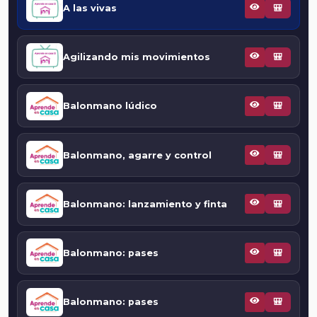
A las vivas
🎒
Agilizando mis movimientos
🎒
Balonmano lúdico
🎒
Balonmano, agarre y control
🎒
Balonmano: lanzamiento y finta
🎒
Balonmano: pases
🎒
Balonmano: pases
🎒