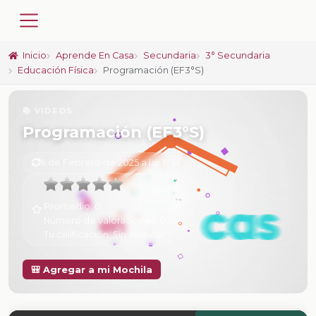
Inicio
Aprende En Casa
Secundaria
3° Secundaria
Educación Física
Programación (EF3°S)
📚 VIDEOS
Programación (EF3°S)
6 de Febrero de 2025 a las 17:14
Promedio:
0
Número de valoraciones:
0
Tu calificación:
Sin calificar
🎒 Agregar a mi Mochila