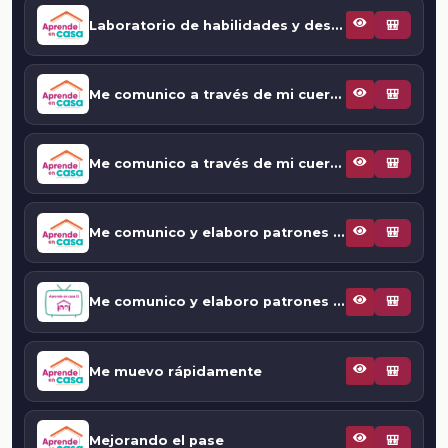
Laboratorio de habilidades y destrezas motrices. Pelota a gol
🎒
Me comunico a través de mi cuerpo y lo utilizo para ubicarme en el espacio
🎒
Me comunico a través de mi cuerpo, utilizando la coordinación: “¡Que no te toque!”
🎒
Me comunico y elaboro patrones de movimiento a través de mi cuerpo: “Descifrando el gato”
🎒
Me comunico y elaboro patrones de movimiento a través de mi cuerpo: “Descifrando el gato”
🎒
Me muevo rápidamente
🎒
Mejorando el pase
🎒