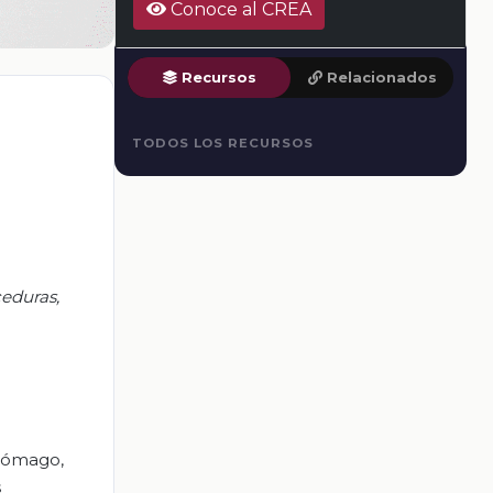
Conoce al CREA
Recursos
Relacionados
TODOS LOS RECURSOS
ceduras,
stómago,
s