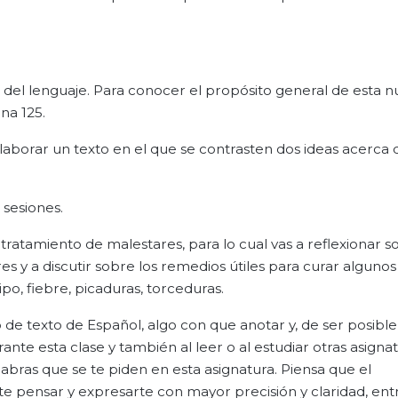
al del lenguaje. Para conocer el propósito general de esta 
na 125.
 elaborar un texto en el que se contrasten dos ideas acerca
 sesiones.
tratamiento de malestares, para lo cual vas a reflexionar s
es y a discutir sobre los remedios útiles para curar algunos
, fiebre, picaduras, torceduras.
 de texto de Español, algo con que anotar y, de ser posible
nte esta clase y también al leer o al estudiar otras asignat
labras que se te piden en esta asignatura. Piensa que el
 pensar y expresarte con mayor precisión y claridad, entr