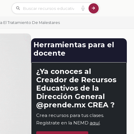
ra El Tratamiento De Malestares
Herramientas para el
docente
¿Ya conoces al
Creador de Recursos
Educativos de la
Dirección General
@prende.mx CREA ?
Crea recursos para tus clases.
Regístrate en la NEMD
aquí
.