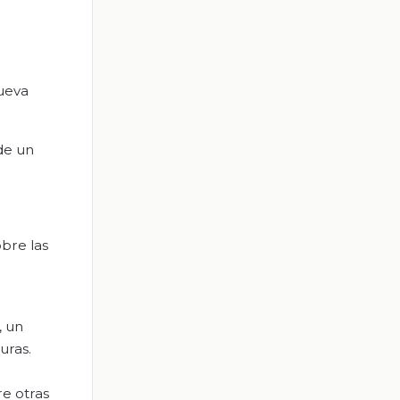
nueva
 de un
obre las
, un
uras.
e otras