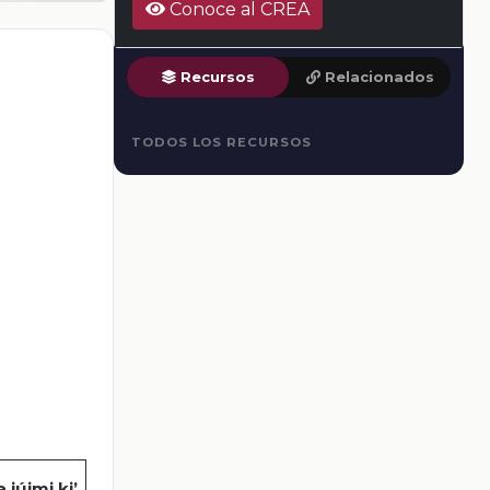
Conoce al CREA
Recursos
Relacionados
TODOS LOS RECURSOS
a
jújmi
ki
’