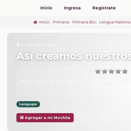
Inicio
Ingresa
Regístrate
Inicio
Primaria
Primaria 6to
Lengua Materna.
📚 FICHA DE CLASE
Así creamos nuestros
Promedio:
0
6 de Febrero de 2025 a las 15:55
Número de valorac
Tu calificación:
Sin 
Lenguaje
Anterior
Siguiente
🎒 Agregar a mi Mochila