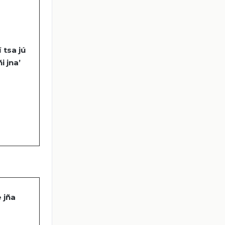
ï
tsa
jú
ñi
jna
’
e
jña