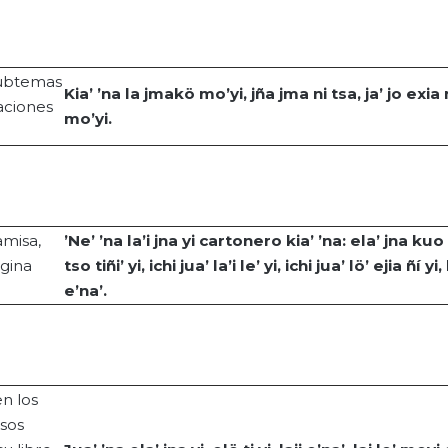
subtemas
Kia
’ ’
na
la
jmakö
mo’yi
,
jña
jma
ni
tsa
, ja’
jo
exia
raciones
mo’yi
.
amisa,
’Ne’ ’
na
la’i
jna
yi
cartonero
kia
’ ’
na
:
ela
’
jna
kuo
ágina
tso
tiñi
’
yi
,
ichi
jua
’
la’i
le’
yi
,
ichi
jua
’
lö
’
ejia
ñí
yi
,
e’na
’.
en los
rsos