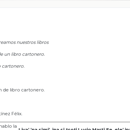
reamos nuestros libros
e un libro cartonero.
o cartonero.
 de libro cartonero.
nez Félix.
 hablo la
Liya
’ ’
na
sïmi
’,
jna
sï
tsoti
Lucio
Martï
Fe, ele’
jn