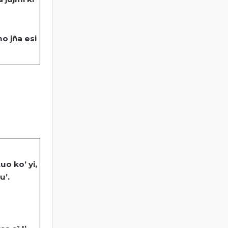
mo
jña
esi
kuo
ko
’
yi
,
u’.