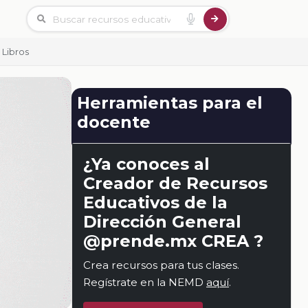
 Libros
Herramientas para el
docente
¿Ya conoces al
Creador de Recursos
Educativos de la
Dirección General
@prende.mx CREA ?
Crea recursos para tus clases.
Regístrate en la NEMD
aquí
.