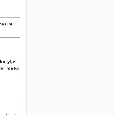
nasi
ñí
ko
’
yi
, e
 la’
jma
kö