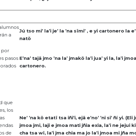
 alumnos
Jú
tso
mi’
la’i
je’ la ’
na
sïmi
’ ,
e
yi
cartonero la
e’
rán a
natö
 por
es pasos
E’na
’
tajä
jmo
’
na
la’
jmakö
la’i
jua
’
yi
la,
la’i
jmo
porados
cartonero.
ad que
es, los
las
Ne’ ’
na
kö
etatï
tsa
iñi’i
,
ejä
e’no
’ ’ni si’
ñí
yi
. (Eli
yendas
jmoa
jmi
,
laji
e
jmoa
mati
jñia
exia
,
la’i
ne
jejui
k
ios de
cha
tsa
wï
,
la’i
jma
chia
ma
jo
la’i
jmoa
mi
jña
mo