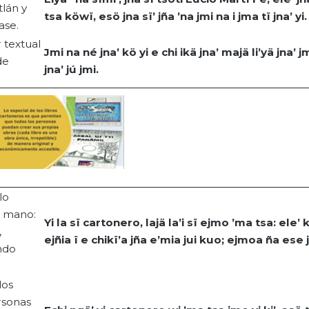
tlán y
tsa
köwï
,
esö
jna
sï
’
jña
’
na
jmi
na
i
jma
tï
jna
’
yi
.
ase.
 textual
Jmi
na
né
jna
’
kö
yi
e
chi
ikä
jna
’
majä
li’yä
jna
’
j
de
jna
’
jú
jmi
.
lo
a mano:
Yi
la
sï
cartonero,
lajä
la’i
sï
ejmo
’
ma
tsa
: ele’
,
ejñia
ï e
chikï’a
jña
e’mia
jui
kuo
;
ejmoa
ña
ese j
ndo
los
rsonas