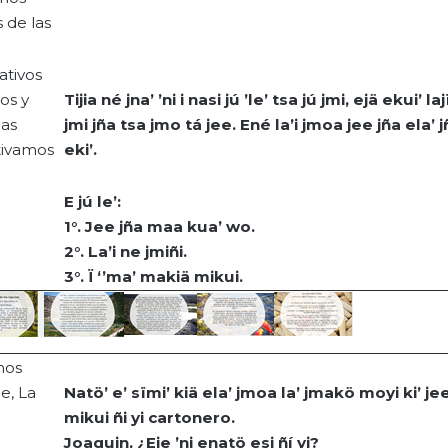
 de las
ativos
os y
Tijia
né
jna
’ ’ni i
nasi
jú
’le’
tsa
jú
jmi
,
ejä
ekui
’
laj
las
jmi
jña
tsa
jmo
tá
jee
.
Ené
la’i
jmoa
jee
jña
ela
’
j
tivamos
eki
’.
E
jú
le’:
1°.
Jee
jña
maa
kua
’
wo
.
2°.
La’i
ne
jmiñi
.
3°. Ï ‘’
ma
’
makiä
mikui
.
nos
e, La
Natö
’ e’
sïmi
’
kiä
ela
’
jmoa
la’
jmakö
moyi
ki
’
je
mikui
ñi
yi
cartonero.
Joaquin
, ¿Eje ’ni
enatö
esi
ñí
yi
?