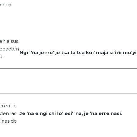
entre
en a sus
redacten
Ngï
’ ’
na
jö
rrö
’
jo
tsa
tä
tsa
kui
’
majä
si’i
ñí
mo’yi
o,
eren la
rden las
Je ’
na
e
ngi
chí
lö
’
esi
’ ’
na
, je ’
na
erre
nasí
.
linas de