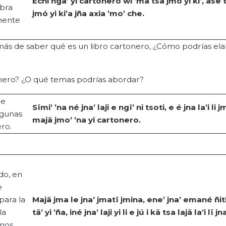
Echi
ngä
’
yi
cartonero
wi
’
ma
tsa
jmo
yi
ki
’,
asë
obra
jmó
yi
ki’a
jña
axia
’
mo
’ che.
amente
más de saber qué es un libro cartonero, ¿Cómo podrías ela
tonero? ¿O qué temas podrías abordar?
de
Sïmi
’ ’
na
né
jna
’
laji
e
ngï
’ ni
tsoti
, e é
jna
la’i
li
j
lgunas
majä
jmo
’ ’
na
yi
cartonero.
ero.
do, en
e
para la
Majä
jma
le
jna
’
jmatï
jmina
,
ene
’
jna
’ emané
ñit
la
tä
’
yi
’
ña
,
iné
jna
’
laji
yi
li
e
jú
i
kä
tsa
lajä
la’i
lï
jn
 nos