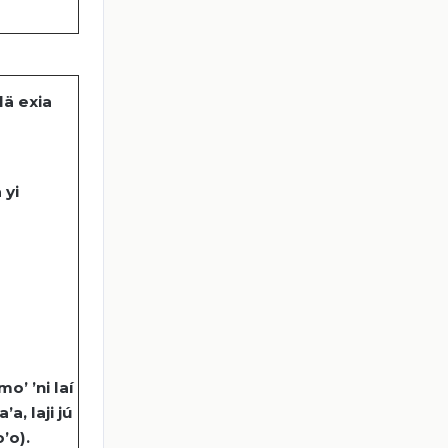
lä
exia
a
yi
jmo
’ ’ni
laí
ia’a
,
laji
jú
’o
).