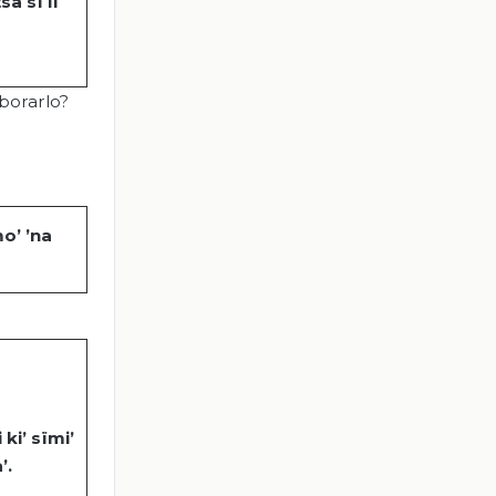
tsa
sï
li
borarlo?
mo
’ ’
na
i
ki
’
sïmi
’
a
’.