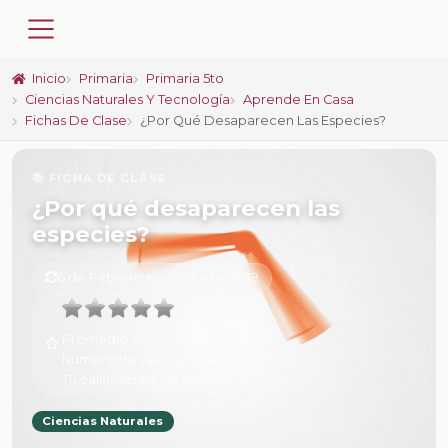
Inicio
Primaria
Primaria 5to
Ciencias Naturales Y Tecnología
Aprende En Casa
Fichas De Clase
¿Por Qué Desaparecen Las Especies?
📚 FICHA DE CLASE
¿Por qué desaparecen las
especies?
6 de Febrero de 2025 a las 15:39
Promedio:
0
Número de valoraciones:
0
Tu calificación:
Sin calificar
Ciencias Naturales