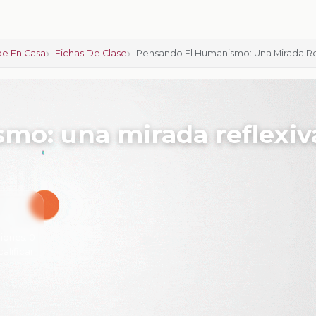
e En Casa
Fichas De Clase
Pensando El Humanismo: Una Mirada Re
o: una mirada reflexiva
iones:
0
calificar