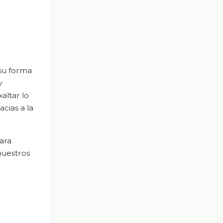
su forma
y
altar lo
cias a la
ara
 nuestros