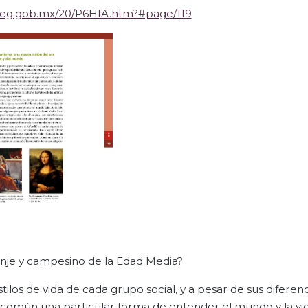
aliteg.gob.mx/20/P6HIA.htm?#page/119
onje y campesino de la Edad Media?
tilos de vida de cada grupo social, y a pesar de sus diferenci
común una particular forma de entender el mundo y la vid