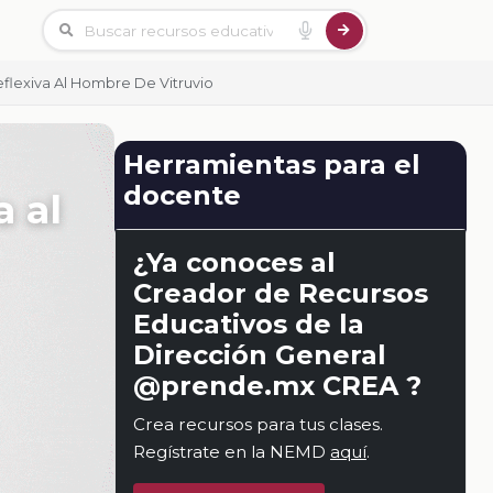
flexiva Al Hombre De Vitruvio
Herramientas para el
docente
 al
¿Ya conoces al
Creador de Recursos
Educativos de la
Dirección General
@prende.mx CREA ?
Crea recursos para tus clases.
Regístrate en la NEMD
aquí
.