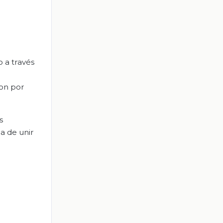
 a través
ron por
s
a de unir