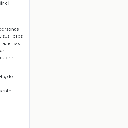
ir el
 personas
 sus libros
e, además
er
cubrir el
No, de
miento