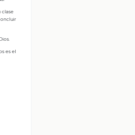
 clase
oncluir
Dios.
os es el