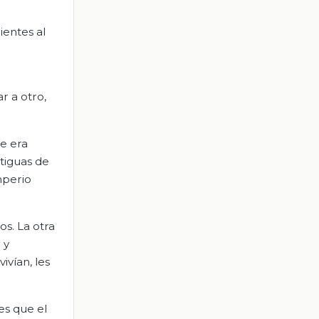
ientes al
r a otro,
te era
tiguas de
mperio
os. La otra
 y
ivían, les
es que el