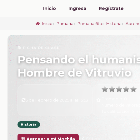
Inicio
Ingresa
Regístrate
Inicio
Primaria
Primaria 6to
Historia
Aprend
📚 FICHA DE CLASE
Pensando el humanism
Hombre de Vitruvio
Promedio:
0
6 de Febrero de 2025 a las 15:53
Número de valorac
Tu calificación:
Sin 
Historia
Anterior
Siguiente
🎒 Agregar a mi Mochila