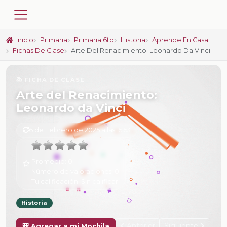
Inicio
Primaria
Primaria 6to
Historia
Aprende En Casa
Fichas De Clase
Arte Del Renacimiento: Leonardo Da Vinci
📚 FICHA DE CLASE
Arte del Renacimiento:
Leonardo da Vinci
6 de Febrero de 2025 a las 15:53
Promedio:
0
Número de valoraciones:
0
Tu calificación:
Sin calificar
Historia
Anterior
Siguiente
🎒 Agregar a mi Mochila