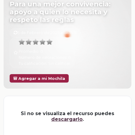
Para una mejor convivencia:
apoyo a quien lo necesita y
respeto las reglas
6 de Febrero de 2025 a las 15:13
Promedio:
0
Número de valoraciones:
0
Tu calificación:
Sin calificar
🎒 Agregar a mi Mochila
Si no se visualiza el recurso puedes
descargarlo
.