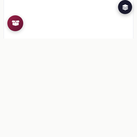
Recursos de la colección
2
📎
Ficha: Mis amistades y mi grupo escolar
🎒
Comentarios