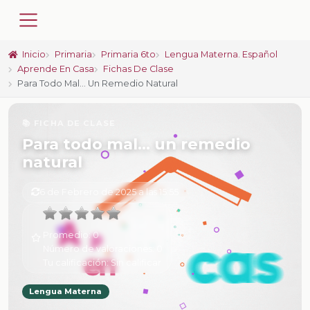
Inicio
Primaria
Primaria 6to
Lengua Materna. Español
Aprende En Casa
Fichas De Clase
Para Todo Mal… Un Remedio Natural
📚 FICHA DE CLASE
Para todo mal… un remedio
natural
6 de Febrero de 2025 a las 15:55
Promedio:
0
Número de valoraciones:
0
Tu calificación:
Sin calificar
Lengua Materna