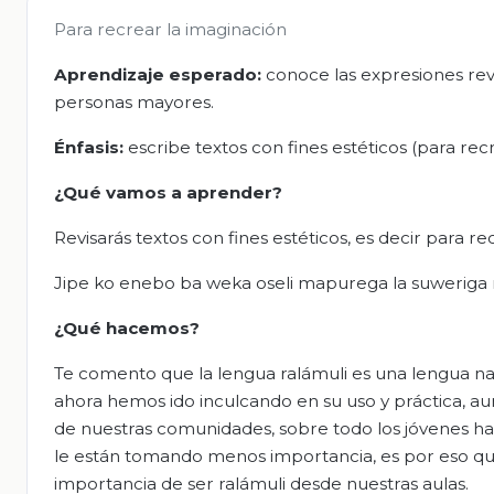
Para recrear la imaginación
Aprendizaje esperado:
conoce las expresiones reve
personas mayores.
Énfasis:
escribe textos con fines estéticos (para recr
¿Qué vamos a aprender?
Revisarás textos con fines estéticos, es decir para re
Jipe ko enebo ba weka oseli mapurega la suweriga m
¿Qué hacemos?
Te comento que la lengua ralámuli es una lengua na
ahora hemos ido inculcando en su uso y práctica,
de nuestras comunidades, sobre todo los jóvenes han
le están tomando menos importancia, es por eso q
importancia de ser ralámuli desde nuestras aulas.