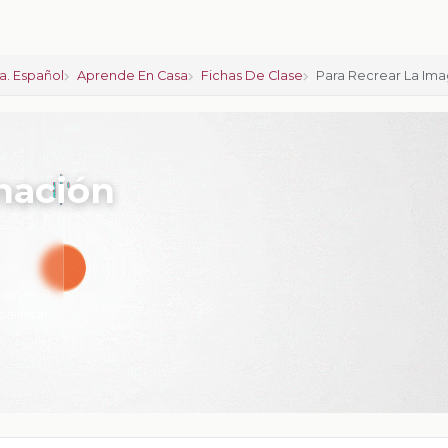
a. Español
Aprende En Casa
Fichas De Clase
Para Recrear La Ima
inación
iones:
0
calificar