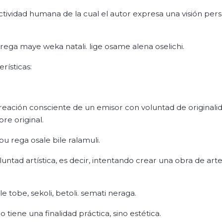
ctividad humana de la cual el autor expresa una visión per
 rega maye weka natali. lige osame alena oselichi.
erísticas:
 creación consciente de un emisor con voluntad de originalid
pre original.
apu rega osale bile ralamuli.
luntad artística, es decir, intentando crear una obra de art
tobe, sekoli, betoli. semati neraga.
 tiene una finalidad práctica, sino estética.