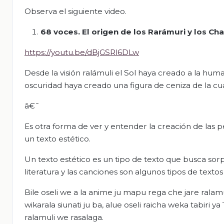
Observa el siguiente video.
68 voces. El origen de los Rarámuri y los Ch
https://youtu.be/dBjGSRl6DLw
Desde la visión ralámuli el Sol haya creado a la hum
oscuridad haya creado una figura de ceniza de la cu
â€¯
Es otra forma de ver y entender la creación de las p
un texto estético.
Un texto estético es un tipo de texto que busca sor
literatura y las canciones son algunos tipos de textos
Bile oseli we a la anime ju mapu rega che jare ralamu
wikarala siunati ju ba, alue oseli raicha weka tabiri
ralamuli we rasalaga.