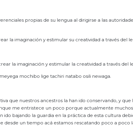
renciales propias de su lengua al dirigirse a las autoridad
ear la imaginación y estimular su creatividad a través del l
crear la imaginación y estimular la creatividad a través del l
eyega mochibo lige tachiri natabo osili newaga.
tiva que nuestros ancestros la han ido conservando, y que 
 aunque me entristece un poco porque actualmente mucho
 ido bajando la guardia en la práctica de esta cultura deb
ue desde un tiempo acá estamos rescatando poco a poco l