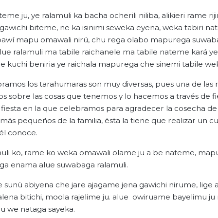
e ju, ye ralamuli ka bacha ocherili niliba, alikieri rame ri
gawichi biteme, ne ka isinimi seweka eyena, weka tabiri nat
le napawí mapu omawali nirú, chu rega olabo mapurega suwa
alue ralamuli ma tabile raichanele ma tabile nateme kará ye 
me kuchi beniria ye raichala mapurega che sinemi tabile w
ramos los tarahumaras son muy diversas, pues una de las
s sobre las cosas que tenemos y lo hacemos a través de fi
a fiesta en la que celebramos para agradecer la cosecha de 
más pequeños de la familia, ésta la tiene que realizar un 
 él conoce.
amuli ko, rame ko weka omawali olame ju a be nateme, mapu
a enama alue suwabaga ralamuli.
sunù abiyena che jare ajagame jena gawichi nirume, lige 
na bitichi, moola rajelime ju. alue owiruame bayelimu ju
ju we nataga sayeka.