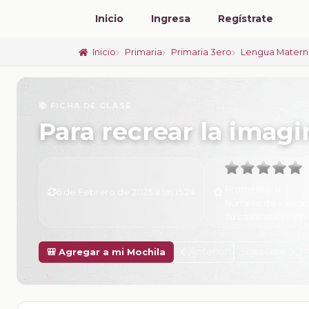
Inicio
Ingresa
Regístrate
Inicio
Primaria
Primaria 3ero
Lengua Matern
📚 FICHA DE CLASE
Para recrear la imag
Promedio:
0
6 de Febrero de 2025 a las 15:24
Número de valorac
Tu calificación:
Sin 
Anterior
Siguiente
🎒 Agregar a mi Mochila