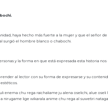
abochi.
anidad, haya hecho más fuerte a la mujer y que el señor de 
al surgió el hombre blanco o chabochi.
ersonas y la forma en que está expresada esta historia nos
prender al lector con su forma de expresarse y su contenid
 estéticos.
li enema chu rega raichaliame ju alena oselichi, alue oseli 
 ya´a nirugame lige wikarala anime chu rega al suwetiri nat