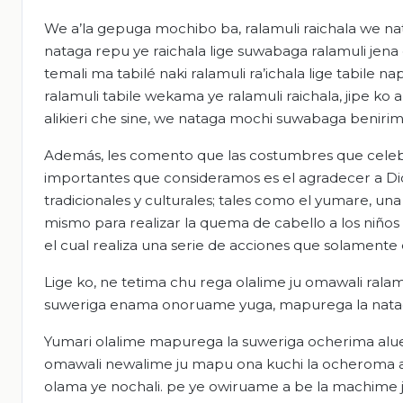
We a’la gepuga mochibo ba, ralamuli raichala we natem
nataga repu ye raichala lige suwabaga ralamuli jena 
temali ma tabilé naki ralamuli ra’ichala lige tabi
ralamuli tabile wekama ye ralamuli raichala, jipe ko 
alikieri che sine, we nataga mochi suwabaga beniri
Además, les comento que las costumbres que celeb
importantes que consideramos es el agradecer a Dio
tradicionales y culturales; tales como el yumare, un
mismo para realizar la quema de cabello a los niños 
el cual realiza una serie de acciones que solamente
Lige ko, ne tetima chu rega olalime ju omawali ral
suweriga enama onoruame yuga, mapurega la natag
Yumari olalime mapurega la suweriga ocherima alue 
omawali newalime ju mapu ona kuchi la ocheroma ale
olama ye nochali. pe ye owiruame a be la machime 