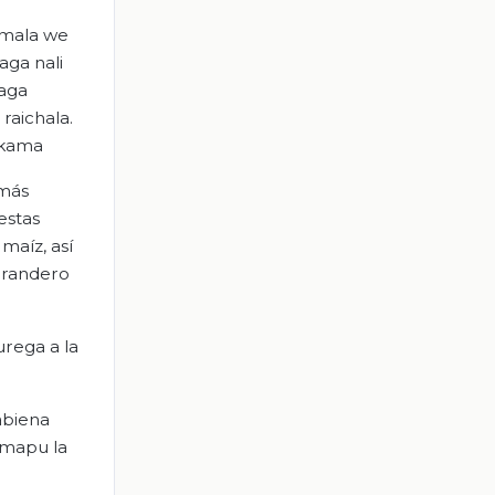
jimala we
aga nali
baga
raichala.
ekama
 más
estas
maíz, así
curandero
rega a la
abiena
 mapu la