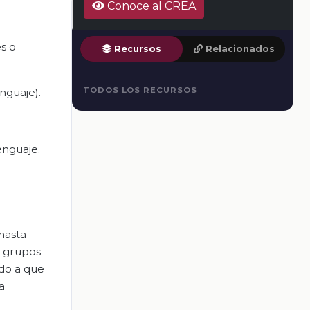
Conoce al CREA
es o
Recursos
Relacionados
TODOS LOS RECURSOS
enguaje).
enguaje.
hasta
s grupos
ido a que
a