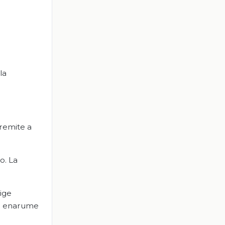
la
 remite a
o. La
lige
aga enarume