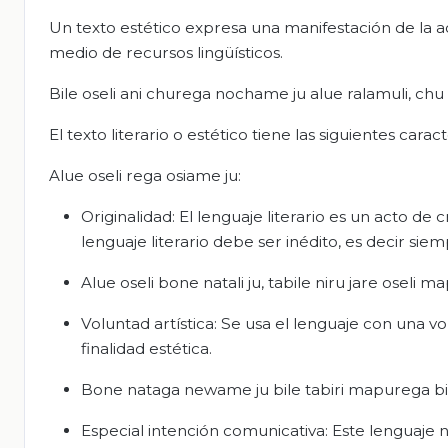
Un texto estético expresa una manifestación de la a
medio de recursos lingüísticos.
Bile oseli ani churega nochame ju alue ralamuli, chu
El texto literario o estético tiene las siguientes caract
Alue oseli rega osiame ju:
Originalidad: El lenguaje literario es un acto de
lenguaje literario debe ser inédito, es decir siem
Alue oseli bone natali ju, tabile niru jare oseli m
Voluntad artística: Se usa el lenguaje con una vo
finalidad estética.
Bone nataga newame ju bile tabiri mapurega bile 
Especial intención comunicativa: Este lenguaje no