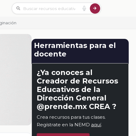
ginación
Herramientas para el
docente
¿Ya conoces al
Creador de Recursos
Educativos de la
Dirección General
@prende.mx CREA ?
Crea recursos para tus clases.
Regístrate en la NEMD
aquí
.