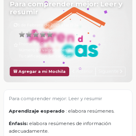
Para comprender mejor: Leer y
resumir
6 de Febrero de 2025 a las 15:24
Promedio:
0
Número de valoraciones:
0
Tu calificación:
Sin calificar
Anterior
Siguiente
🎒 Agregar a mi Mochila
Para comprender mejor: Leer y resumir
Aprendizaje esperado
: elabora resúmenes.
Énfasis:
elabora resúmenes de información
adecuadamente.