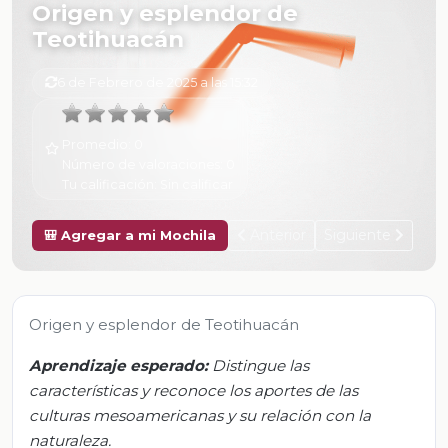
Origen y esplendor de
Teotihuacán
6 de Febrero de 2025 a las 15:32
Promedio:
0
Número de valoraciones:
0
Tu calificación:
Sin calificar
Anterior
Siguiente
🎒 Agregar a mi Mochila
Origen y esplendor de Teotihuacán
Aprendizaje esperado:
Distingue las
características y reconoce los aportes de las
culturas mesoamericanas y su relación con la
naturaleza.