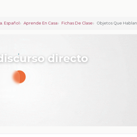
a. Español
Aprende En Casa
Fichas De Clase
Objetos Que Hablan:
discurso directo
iones:
0
calificar