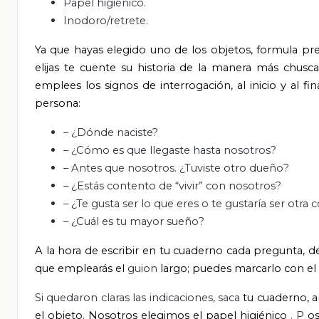
Papel higiénico.
Inodoro/retrete.
Ya que hayas elegido uno de los objetos, formula pr
elijas te cuente su historia de la manera más chusc
emplees los signos de interrogación, al inicio y al f
persona:
– ¿Dónde naciste?
– ¿Cómo es que llegaste hasta nosotros?
– Antes que nosotros. ¿Tuviste otro dueño?
– ¿Estás contento de “vivir” con nosotros?
– ¿Te gusta ser lo que eres o te gustaría ser otra 
– ¿Cuál es tu mayor sueño?
A la hora de escribir en tu cuaderno cada pregunta, de
que emplearás el
guion
largo; puedes marcarlo con el 
Si quedaron claras las indicaciones, saca
tu cuaderno, a
el objeto. Nosotros elegimos el papel higiénico
. P
os