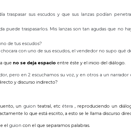
ía traspasar sus escudos y que sus lanzas podían penetrar
ada puede traspasarlos. Mis lanzas son tan agudas que no h
 uno de tus escudos?
s chocara con uno de sus escudos, el vendedor no supo qué de
da que
no se deja espacio
entre éste y el inicio del diálogo.
dor, pero en 2 escuchamos su voz, y en otros a un narrador 
irecto y discurso indirecto?
cuento, un
guion
teatral, etc
étera
, reproduciendo un diálo
ctamente lo que está escrito, a esto se le llama discurso dire
ue el
guion
con el que separamos palabras.