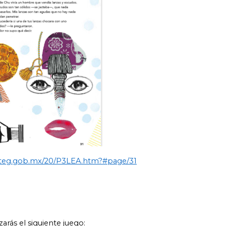
aliteg.gob.mx/20/P3LEA.htm?#page/31
izarás el siguiente juego: