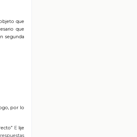
 objeto que
cesario que
 en segunda
ogo, por lo
irecto”
E
lije
s
respuestas