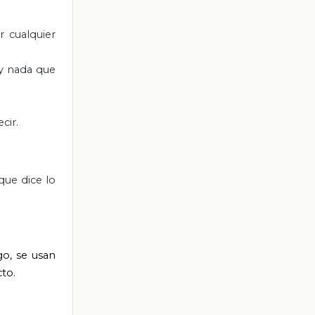
 cualquier
ay nada que
cir.
que dice lo
go, se usan
cto.