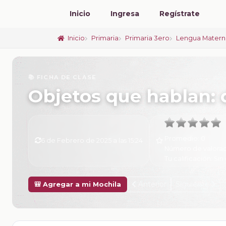
Inicio
Ingresa
Regístrate
Inicio
Primaria
Primaria 3ero
Lengua Matern
📚 FICHA DE CLASE
Objetos que hablan: 
Promedio:
0
6 de Febrero de 2025 a las 15:24
Número de valorac
Tu calificación:
Sin 
Anterior
Siguiente
🎒 Agregar a mi Mochila