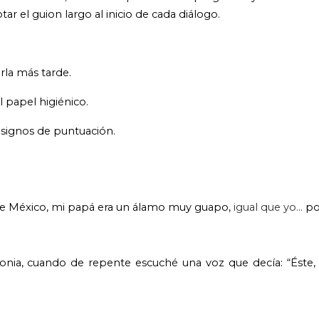
ar el guion largo al inicio de cada diálogo.
rla más tarde.
l papel higiénico.
 signos de puntuación.
o de México, mi papá era un álamo muy guapo,
igual que yo…
po
onia, cuando de repente escuché una voz que decía: “Éste, 