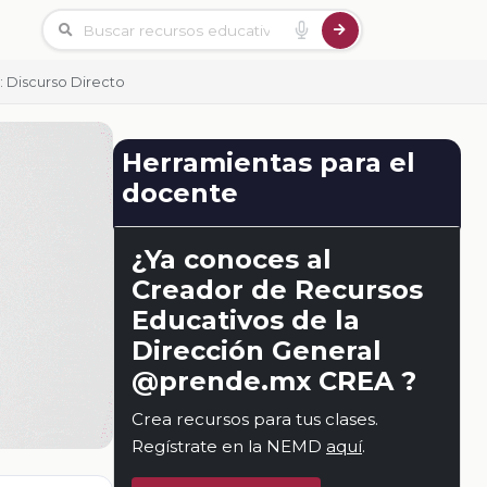
 Discurso Directo
Herramientas para el
docente
¿Ya conoces al
Creador de Recursos
Educativos de la
Dirección General
@prende.mx CREA ?
Crea recursos para tus clases.
Regístrate en la NEMD
aquí
.