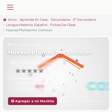
Inicio
Aprende En Casa
Secundaria
3° Secundaria
Lengua Materna. Español
Fichas De Clase
Nuevas Plumas Por Conocer
📚 FICHA DE CLASE
Nuevas plumas por conocer
6 de Febrero de 2025 a las 17:19
Promedio:
0
Número de valoraciones:
0
Tu calificación:
Sin calificar
Anterior
Siguiente
🎒 Agregar a mi Mochila