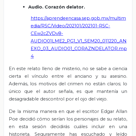
Audio. Corazón delator.
https://aprendeencasa.sep.gob.mx/multim
edia/RSC/Video/202101/202101-RSC-
CEw2cZVDv8-
AUDIO01LME2_PG1_V1_SEM20_011220_AN
EXO_03_AUDIO01_CORAZNDELATOR.mp
4
En este relato lleno de misterio, no se sabe a ciencia
cierta el vínculo entre el anciano y su asesino.
Además, los motivos del crimen no están claros; lo
único que el autor señala, es que mantenía un
desagradable descontrol por el ojo del viejo.
De la misma manera en que el escritor Edgar Allan
Poe decidió cómo serían los personajes de su relato,
en esta sesión decidirás cuáles incluir en una
historieta. Seguramente has escuchado y leído