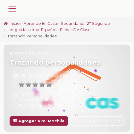
Inicio
Aprende En Casa
Secundaria
2° Segundo
Lengua Materna. Español
Fichas De Clase
Trazando Personalidades
📚 FICHA DE CLASE
Trazando personalidades
6 de Febrero de 2025 a las 17:03
Promedio:
0
Número de valoraciones:
0
Tu calificación:
Sin calificar
Anterior
Siguiente
🎒 Agregar a mi Mochila