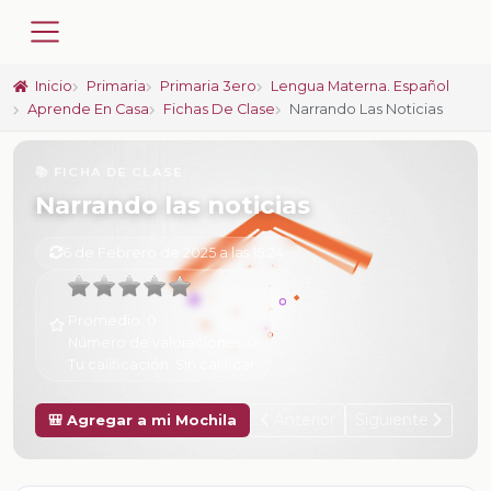
Inicio
Primaria
Primaria 3ero
Lengua Materna. Español
Aprende En Casa
Fichas De Clase
Narrando Las Noticias
📚 FICHA DE CLASE
Narrando las noticias
6 de Febrero de 2025 a las 15:24
Promedio:
0
Número de valoraciones:
0
Tu calificación:
Sin calificar
Anterior
Siguiente
🎒 Agregar a mi Mochila