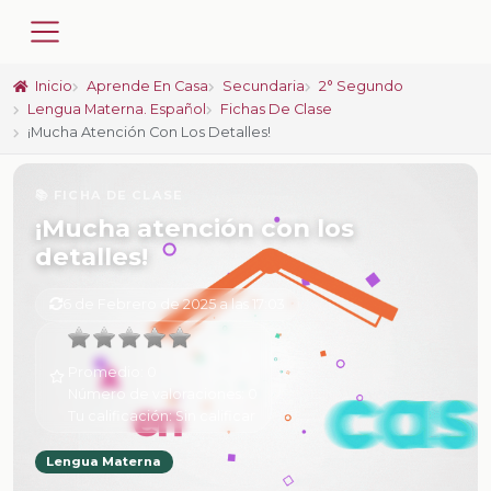
Inicio
Aprende En Casa
Secundaria
2° Segundo
Lengua Materna. Español
Fichas De Clase
¡Mucha Atención Con Los Detalles!
📚 FICHA DE CLASE
¡Mucha atención con los
detalles!
6 de Febrero de 2025 a las 17:03
Promedio:
0
Número de valoraciones:
0
Tu calificación:
Sin calificar
Lengua Materna